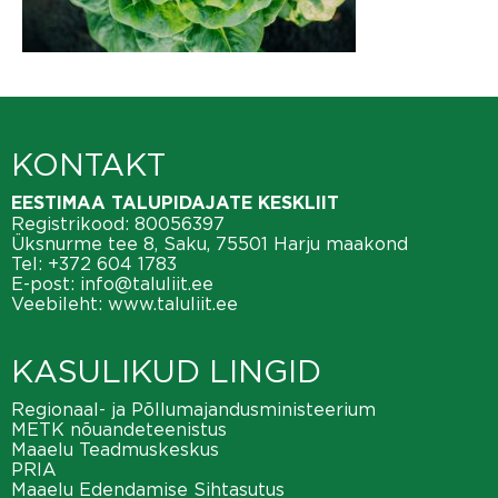
KONTAKT
EESTIMAA TALUPIDAJATE KESKLIIT
Registrikood: 80056397
Üksnurme tee 8, Saku, 75501 Harju maakond
Tel:
+372 604 1783
E-post:
info@taluliit.ee
Veebileht:
www.taluliit.ee
KASULIKUD LINGID
Regionaal- ja Põllumajandusministeerium
METK nõuandeteenistus
Maaelu Teadmuskeskus
PRIA
Maaelu Edendamise Sihtasutus