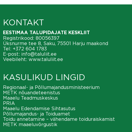
KONTAKT
EESTIMAA TALUPIDAJATE KESKLIIT
Registrikood: 80056397
Üksnurme tee 8, Saku, 75501 Harju maakond
Tel:
+372 604 1783
E-post:
info@taluliit.ee
Veebileht:
www.taluliit.ee
KASULIKUD LINGID
Regionaal- ja Põllumajandusministeerium
METK nõuandeteenistus
Maaelu Teadmuskeskus
PRIA
Maaelu Edendamise Sihtasutus
Põllumajandus- ja Toiduamet
Toidu annetamine – vähendame toiduraiskamist
METK maaeluvõrgustik