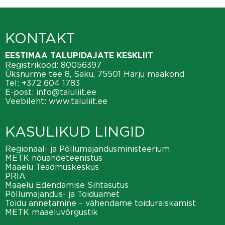
KONTAKT
EESTIMAA TALUPIDAJATE KESKLIIT
Registrikood: 80056397
Üksnurme tee 8, Saku, 75501 Harju maakond
Tel:
+372 604 1783
E-post:
info@taluliit.ee
Veebileht:
www.taluliit.ee
KASULIKUD LINGID
Regionaal- ja Põllumajandusministeerium
METK nõuandeteenistus
Maaelu Teadmuskeskus
PRIA
Maaelu Edendamise Sihtasutus
Põllumajandus- ja Toiduamet
Toidu annetamine – vähendame toiduraiskamist
METK maaeluvõrgustik