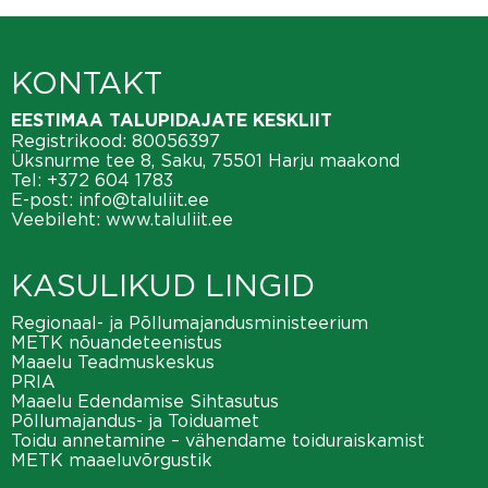
KONTAKT
EESTIMAA TALUPIDAJATE KESKLIIT
Registrikood: 80056397
Üksnurme tee 8, Saku, 75501 Harju maakond
Tel:
+372 604 1783
E-post:
info@taluliit.ee
Veebileht:
www.taluliit.ee
KASULIKUD LINGID
Regionaal- ja Põllumajandusministeerium
METK nõuandeteenistus
Maaelu Teadmuskeskus
PRIA
Maaelu Edendamise Sihtasutus
Põllumajandus- ja Toiduamet
Toidu annetamine – vähendame toiduraiskamist
METK maaeluvõrgustik