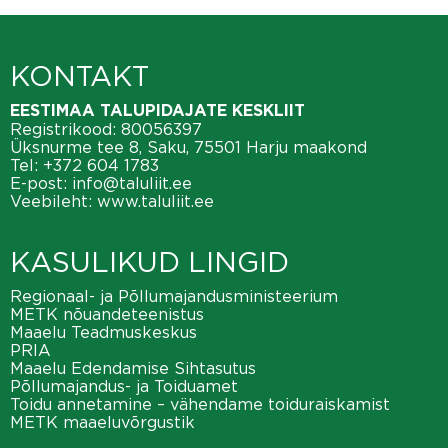
KONTAKT
EESTIMAA TALUPIDAJATE KESKLIIT
Registrikood: 80056397
Üksnurme tee 8, Saku, 75501 Harju maakond
Tel:
+372 604 1783
E-post:
info@taluliit.ee
Veebileht:
www.taluliit.ee
KASULIKUD LINGID
Regionaal- ja Põllumajandusministeerium
METK nõuandeteenistus
Maaelu Teadmuskeskus
PRIA
Maaelu Edendamise Sihtasutus
Põllumajandus- ja Toiduamet
Toidu annetamine – vähendame toiduraiskamist
METK maaeluvõrgustik