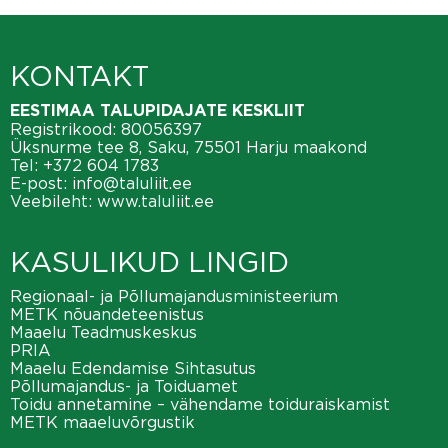
KONTAKT
EESTIMAA TALUPIDAJATE KESKLIIT
Registrikood: 80056397
Üksnurme tee 8, Saku, 75501 Harju maakond
Tel:
+372 604 1783
E-post:
info@taluliit.ee
Veebileht:
www.taluliit.ee
KASULIKUD LINGID
Regionaal- ja Põllumajandusministeerium
METK nõuandeteenistus
Maaelu Teadmuskeskus
PRIA
Maaelu Edendamise Sihtasutus
Põllumajandus- ja Toiduamet
Toidu annetamine – vähendame toiduraiskamist
METK maaeluvõrgustik