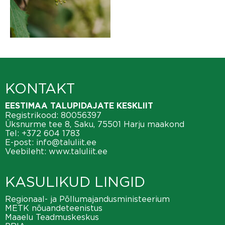
KONTAKT
EESTIMAA TALUPIDAJATE KESKLIIT
Registrikood: 80056397
Üksnurme tee 8, Saku, 75501 Harju maakond
Tel:
+372 604 1783
E-post:
info@taluliit.ee
Veebileht:
www.taluliit.ee
KASULIKUD LINGID
Regionaal- ja Põllumajandusministeerium
METK nõuandeteenistus
Maaelu Teadmuskeskus