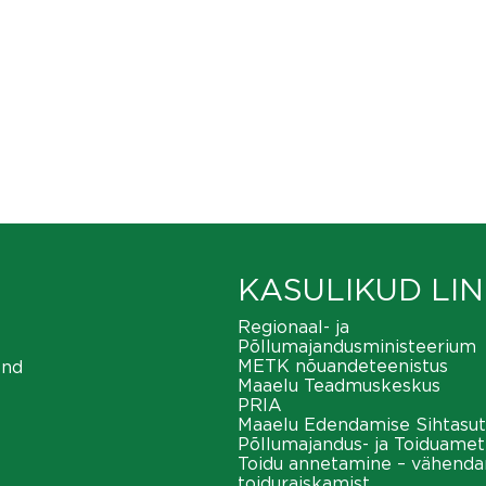
KASULIKUD LIN
Regionaal- ja
Põllumajandusministeerium
METK nõuandeteenistus
ond
Maaelu Teadmuskeskus
PRIA
Maaelu Edendamise Sihtasut
Põllumajandus- ja Toiduamet
Toidu annetamine – vähend
toiduraiskamist