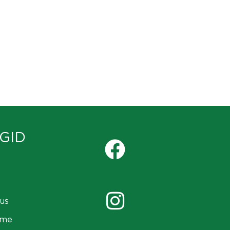
GID
us
ame