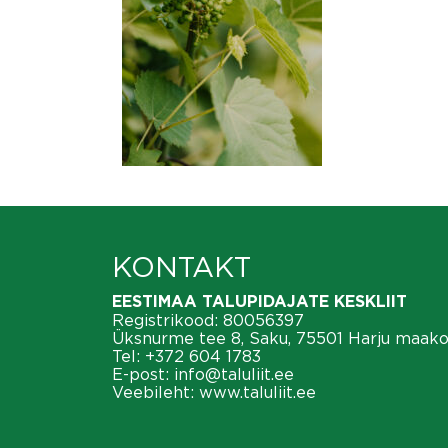
KONTAKT
EESTIMAA TALUPIDAJATE KESKLIIT
Registrikood: 80056397
Üksnurme tee 8, Saku, 75501 Harju maak
Tel:
+372 604 1783
E-post:
info@taluliit.ee
Veebileht:
www.taluliit.ee