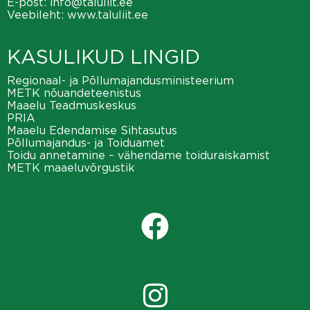
E-post:
info@taluliit.ee
Veebileht:
www.taluliit.ee
KASULIKUD LINGID
Regionaal- ja Põllumajandusministeerium
METK nõuandeteenistus
Maaelu Teadmuskeskus
PRIA
Maaelu Edendamise Sihtasutus
Põllumajandus- ja Toiduamet
Toidu annetamine – vähendame toiduraiskamist
METK maaeluvõrgustik