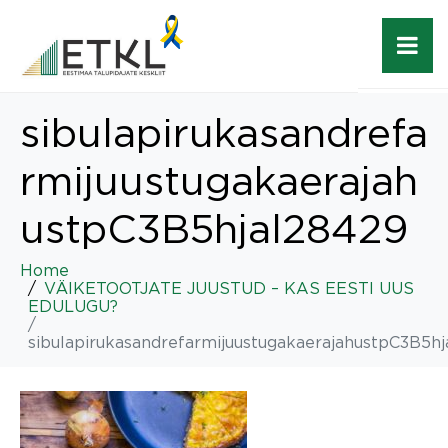
sibulapirukasandrefa
rmijuustugakaerajah
ustpC3B5hjal28429
Home
VÄIKETOOTJATE JUUSTUD – KAS EESTI UUS
EDULUGU?
sibulapirukasandrefarmijuustugakaerajahustpC3B5h