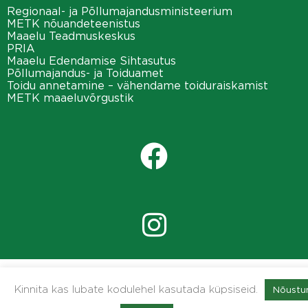
Regionaal- ja Põllumajandusministeerium
METK nõuandeteenistus
Maaelu Teadmuskeskus
PRIA
Maaelu Edendamise Sihtasutus
Põllumajandus- ja Toiduamet
Toidu annetamine – vähendame toiduraiskamist
METK maaeluvõrgustik
Kinnita kas lubate kodulehel kasutada küpsiseid.
Nõustu