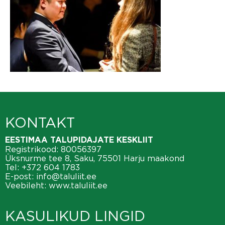
KONTAKT
EESTIMAA TALUPIDAJATE KESKLIIT
Registrikood: 80056397
Üksnurme tee 8, Saku, 75501 Harju maakond
Tel:
+372 604 1783
E-post:
info@taluliit.ee
Veebileht:
www.taluliit.ee
KASULIKUD LINGID