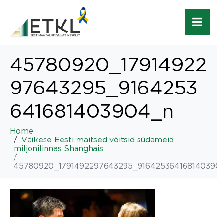
45780920_17914922
97643295_9164253
641681403904_n
Home
Väikese Eesti maitsed võitsid südameid
miljonilinnas Shanghais
45780920_1791492297643295_91642536416814039