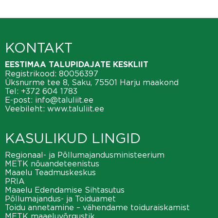
KONTAKT
EESTIMAA TALUPIDAJATE KESKLIIT
Registrikood: 80056397
Üksnurme tee 8, Saku, 75501 Harju maakond
Tel:
+372 604 1783
E-post:
info@taluliit.ee
Veebileht:
www.taluliit.ee
KASULIKUD LINGID
Regionaal- ja Põllumajandusministeerium
METK nõuandeteenistus
Maaelu Teadmuskeskus
PRIA
Maaelu Edendamise Sihtasutus
Põllumajandus- ja Toiduamet
Toidu annetamine – vähendame toiduraiskamist
METK maaeluvõrgustik