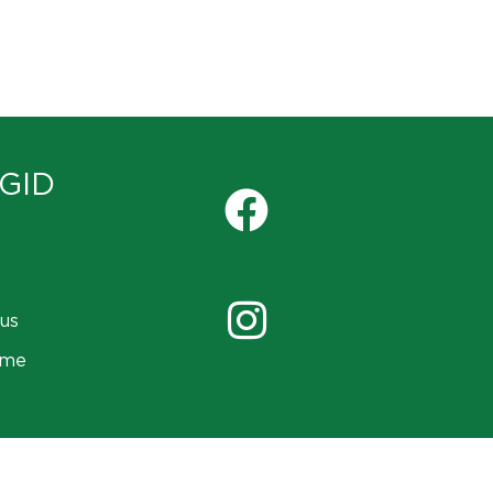
GID
us
ame