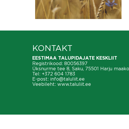
KONTAKT
EESTIMAA TALUPIDAJATE KESKLIIT
Registrikood: 80056397
Üksnurme tee 8, Saku, 75501 Harju maak
Tel:
+372 604 1783
E-post:
info@taluliit.ee
Veebileht:
www.taluliit.ee