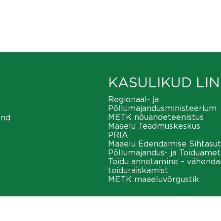
KASULIKUD LIN
Regionaal- ja
Põllumajandusministeerium
METK nõuandeteenistus
ond
Maaelu Teadmuskeskus
PRIA
Maaelu Edendamise Sihtasut
Põllumajandus- ja Toiduamet
Toidu annetamine – vähend
toiduraiskamist
METK maaeluvõrgustik