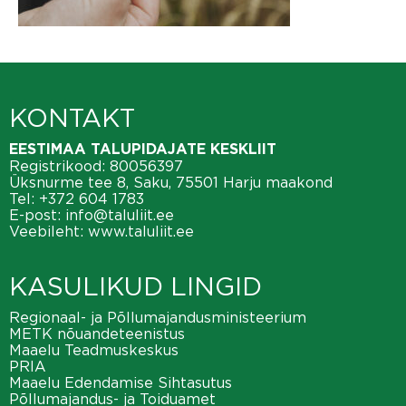
KONTAKT
EESTIMAA TALUPIDAJATE KESKLIIT
Registrikood: 80056397
Üksnurme tee 8, Saku, 75501 Harju maakond
Tel:
+372 604 1783
E-post:
info@taluliit.ee
Veebileht:
www.taluliit.ee
KASULIKUD LINGID
Regionaal- ja Põllumajandusministeerium
METK nõuandeteenistus
Maaelu Teadmuskeskus
PRIA
Maaelu Edendamise Sihtasutus
Põllumajandus- ja Toiduamet