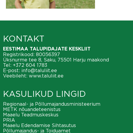
KONTAKT
EESTIMAA TALUPIDAJATE KESKLIIT
Registrikood: 80056397
Üksnurme tee 8, Saku, 75501 Harju maakond
Tel:
+372 604 1783
E-post:
info@taluliit.ee
Veebileht:
www.taluliit.ee
KASULIKUD LINGID
Regionaal- ja Põllumajandusministeerium
METK nõuandeteenistus
Maaelu Teadmuskeskus
PRIA
Maaelu Edendamise Sihtasutus
Põllumajandus- ja Toiduamet