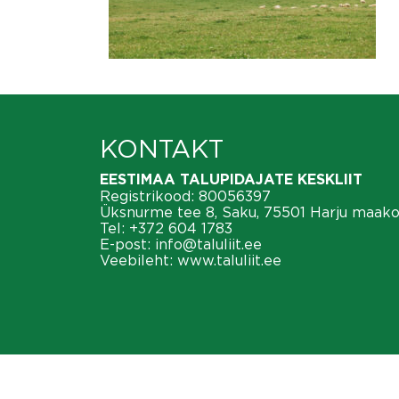
KONTAKT
EESTIMAA TALUPIDAJATE KESKLIIT
Registrikood: 80056397
Üksnurme tee 8, Saku, 75501 Harju maak
Tel:
+372 604 1783
E-post:
info@taluliit.ee
Veebileht:
www.taluliit.ee