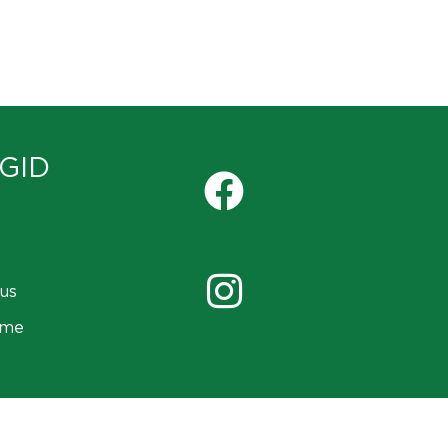
GID
us
ame