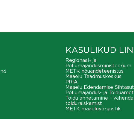
KASULIKUD LIN
Regionaal- ja
Põllumajandusministeerium
METK nõuandeteenistus
ond
Maaelu Teadmuskeskus
PRIA
Maaelu Edendamise Sihtasut
Põllumajandus- ja Toiduamet
Toidu annetamine – vähend
toiduraiskamist
METK maaeluvõrgustik