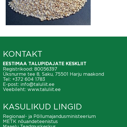
KONTAKT
EESTIMAA TALUPIDAJATE KESKLIIT
Registrikood: 80056397
Üksnurme tee 8, Saku, 75501 Harju maakond
Tel:
+372 604 1783
E-post:
info@taluliit.ee
Veebileht:
www.taluliit.ee
KASULIKUD LINGID
Regionaal- ja Põllumajandusministeerium
METK nõuandeteenistus
Maaelu Teadmuskeskus