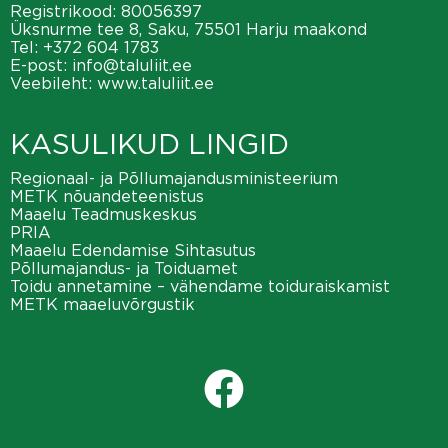
Registrikood: 80056397
Üksnurme tee 8, Saku, 75501 Harju maakond
Tel:
+372 604 1783
E-post:
info@taluliit.ee
Veebileht:
www.taluliit.ee
KASULIKUD LINGID
Regionaal- ja Põllumajandusministeerium
METK nõuandeteenistus
Maaelu Teadmuskeskus
PRIA
Maaelu Edendamise Sihtasutus
Põllumajandus- ja Toiduamet
Toidu annetamine – vähendame toiduraiskamist
METK maaeluvõrgustik