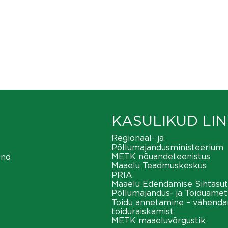
KASULIKUD LIN
Regionaal- ja
Põllumajandusministeerium
METK nõuandeteenistus
ond
Maaelu Teadmuskeskus
PRIA
Maaelu Edendamise Sihtasut
Põllumajandus- ja Toiduamet
Toidu annetamine – vähend
toiduraiskamist
METK maaeluvõrgustik