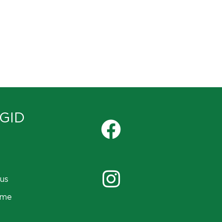
GID
us
ame