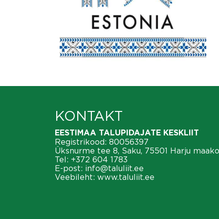
KONTAKT
EESTIMAA TALUPIDAJATE KESKLIIT
Registrikood: 80056397
Üksnurme tee 8, Saku, 75501 Harju maak
Tel:
+372 604 1783
E-post:
info@taluliit.ee
Veebileht:
www.taluliit.ee