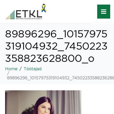
89896296_10157975
319104932_7450223
358823628800_o
Home
Töötajad
89896296_10157975319104932_7450223358823628