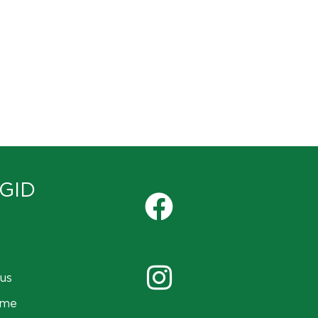
GID
us
ame