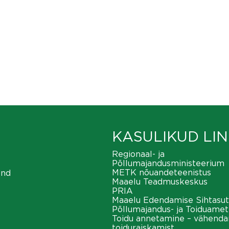
KASULIKUD LIN
Regionaal- ja
Põllumajandusministeerium
METK nõuandeteenistus
ond
Maaelu Teadmuskeskus
PRIA
Maaelu Edendamise Sihtasut
Põllumajandus- ja Toiduamet
Toidu annetamine – vähend
toiduraiskamist