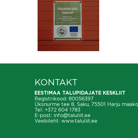
KONTAKT
EESTIMAA TALUPIDAJATE KESKLIIT
Registrikood: 80056397
Üksnurme tee 8, Saku, 75501 Harju maak
Tel:
+372 604 1783
E-post:
info@taluliit.ee
Veebileht:
www.taluliit.ee