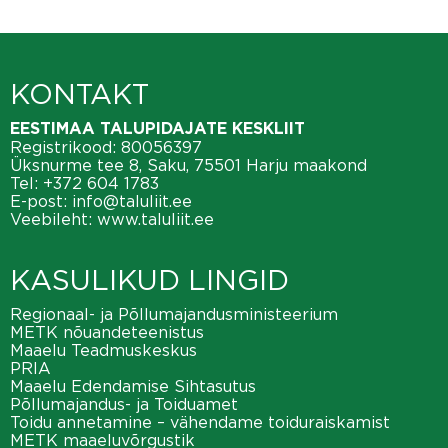
KONTAKT
EESTIMAA TALUPIDAJATE KESKLIIT
Registrikood: 80056397
Üksnurme tee 8, Saku, 75501 Harju maakond
Tel:
+372 604 1783
E-post:
info@taluliit.ee
Veebileht:
www.taluliit.ee
KASULIKUD LINGID
Regionaal- ja Põllumajandusministeerium
METK nõuandeteenistus
Maaelu Teadmuskeskus
PRIA
Maaelu Edendamise Sihtasutus
Põllumajandus- ja Toiduamet
Toidu annetamine – vähendame toiduraiskamist
METK maaeluvõrgustik