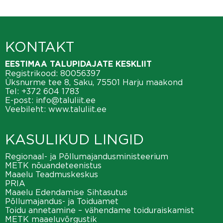
KONTAKT
EESTIMAA TALUPIDAJATE KESKLIIT
Registrikood: 80056397
Üksnurme tee 8, Saku, 75501 Harju maakond
Tel:
+372 604 1783
E-post:
info@taluliit.ee
Veebileht:
www.taluliit.ee
KASULIKUD LINGID
Regionaal- ja Põllumajandusministeerium
METK nõuandeteenistus
Maaelu Teadmuskeskus
PRIA
Maaelu Edendamise Sihtasutus
Põllumajandus- ja Toiduamet
Toidu annetamine – vähendame toiduraiskamist
METK maaeluvõrgustik