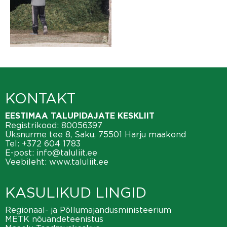
KONTAKT
EESTIMAA TALUPIDAJATE KESKLIIT
Registrikood: 80056397
Üksnurme tee 8, Saku, 75501 Harju maakond
Tel:
+372 604 1783
E-post:
info@taluliit.ee
Veebileht:
www.taluliit.ee
KASULIKUD LINGID
Regionaal- ja Põllumajandusministeerium
METK nõuandeteenistus