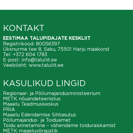
KONTAKT
EESTIMAA TALUPIDAJATE KESKLIIT
Registrikood: 80056397
Üksnurme tee 8, Saku, 75501 Harju maakond
Tel:
+372 604 1783
E-post:
info@taluliit.ee
Veebileht:
www.taluliit.ee
KASULIKUD LINGID
Regionaal- ja Põllumajandusministeerium
METK nõuandeteenistus
Maaelu Teadmuskeskus
PRIA
Maaelu Edendamise Sihtasutus
Põllumajandus- ja Toiduamet
Toidu annetamine – vähendame toiduraiskamist
METK maaeluvõrgustik