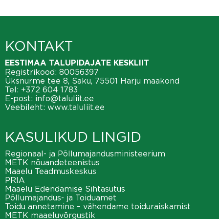
KONTAKT
EESTIMAA TALUPIDAJATE KESKLIIT
Registrikood: 80056397
Üksnurme tee 8, Saku, 75501 Harju maakond
Tel:
+372 604 1783
E-post:
info@taluliit.ee
Veebileht:
www.taluliit.ee
KASULIKUD LINGID
Regionaal- ja Põllumajandusministeerium
METK nõuandeteenistus
Maaelu Teadmuskeskus
PRIA
Maaelu Edendamise Sihtasutus
Põllumajandus- ja Toiduamet
Toidu annetamine – vähendame toiduraiskamist
METK maaeluvõrgustik