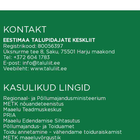
KONTAKT
EESTIMAA TALUPIDAJATE KESKLIIT
Registrikood: 80056397
Üksnurme tee 8, Saku, 75501 Harju maakond
Tel:
+372 604 1783
E-post:
info@taluliit.ee
Veebileht:
www.taluliit.ee
KASULIKUD LINGID
Regionaal- ja Põllumajandusministeerium
METK nõuandeteenistus
Maaelu Teadmuskeskus
PRIA
Maaelu Edendamise Sihtasutus
Põllumajandus- ja Toiduamet
Toidu annetamine – vähendame toiduraiskamist
METK maaeluvõrgustik