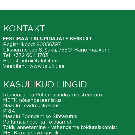
KONTAKT
EESTIMAA TALUPIDAJATE KESKLIIT
Registrikood: 80056397
Üksnurme tee 8, Saku, 75501 Harju maakond
Tel:
+372 604 1783
E-post:
info@taluliit.ee
Veebileht:
www.taluliit.ee
KASULIKUD LINGID
Regionaal- ja Põllumajandusministeerium
METK nõuandeteenistus
Maaelu Teadmuskeskus
PRIA
Maaelu Edendamise Sihtasutus
Põllumajandus- ja Toiduamet
Toidu annetamine – vähendame toiduraiskamist
METK maaeluvõrgustik