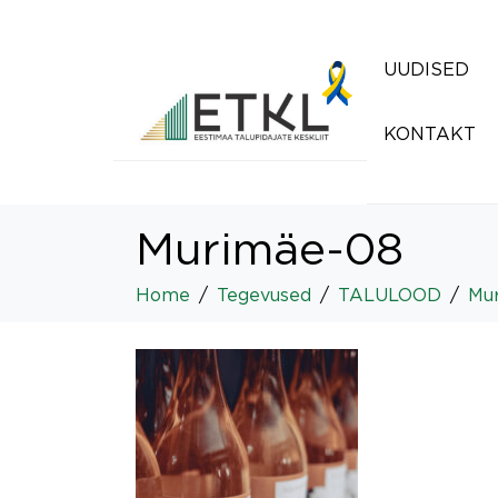
UUDISED
KONTAKT
Murimäe-08
Home
Tegevused
TALULOOD
Mur