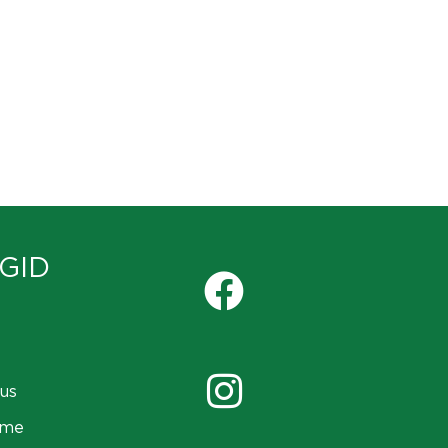
GID
us
ame