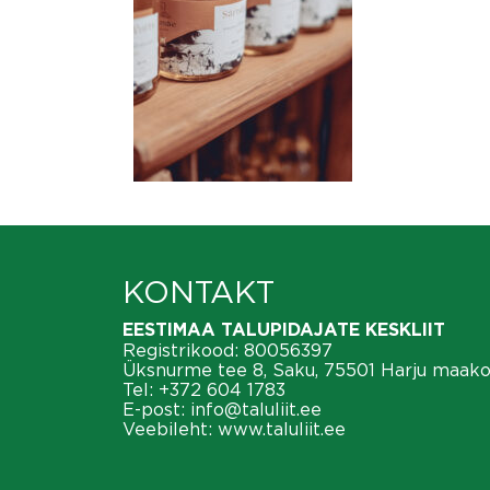
KONTAKT
EESTIMAA TALUPIDAJATE KESKLIIT
Registrikood: 80056397
Üksnurme tee 8, Saku, 75501 Harju maak
Tel:
+372 604 1783
E-post:
info@taluliit.ee
Veebileht:
www.taluliit.ee