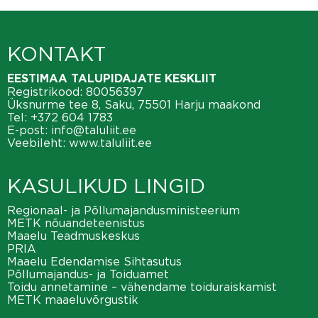
KONTAKT
EESTIMAA TALUPIDAJATE KESKLIIT
Registrikood: 80056397
Üksnurme tee 8, Saku, 75501 Harju maakond
Tel:
+372 604 1783
E-post:
info@taluliit.ee
Veebileht:
www.taluliit.ee
KASULIKUD LINGID
Regionaal- ja Põllumajandusministeerium
METK nõuandeteenistus
Maaelu Teadmuskeskus
PRIA
Maaelu Edendamise Sihtasutus
Põllumajandus- ja Toiduamet
Toidu annetamine – vähendame toiduraiskamist
METK maaeluvõrgustik