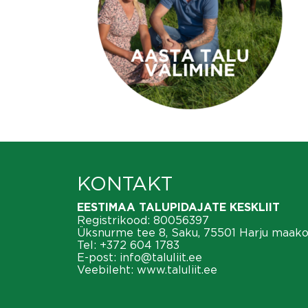
KONTAKT
EESTIMAA TALUPIDAJATE KESKLIIT
Registrikood: 80056397
Üksnurme tee 8, Saku, 75501 Harju maak
Tel:
+372 604 1783
E-post:
info@taluliit.ee
Veebileht:
www.taluliit.ee