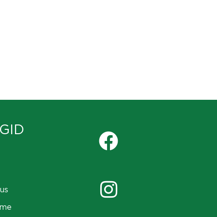
GID
us
ame