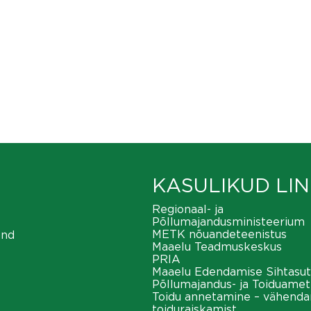
KASULIKUD LIN
Regionaal- ja
Põllumajandusministeerium
METK nõuandeteenistus
ond
Maaelu Teadmuskeskus
PRIA
Maaelu Edendamise Sihtasut
Põllumajandus- ja Toiduamet
Toidu annetamine – vähend
toiduraiskamist