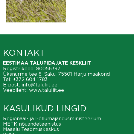
KONTAKT
EESTIMAA TALUPIDAJATE KESKLIIT
Registrikood: 80056397
Üksnurme tee 8, Saku, 75501 Harju maakond
Tel:
+372 604 1783
E-post:
info@taluliit.ee
Veebileht:
www.taluliit.ee
KASULIKUD LINGID
Regionaal- ja Põllumajandusministeerium
METK nõuandeteenistus
Maaelu Teadmuskeskus