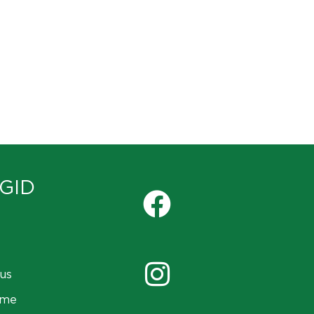
GID
us
ame