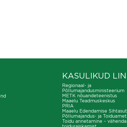
KASULIKUD LIN
Regionaal- ja
Põllumajandusministeerium
METK nõuandeteenistus
ond
Maaelu Teadmuskeskus
PRIA
Maaelu Edendamise Sihtasut
Põllumajandus- ja Toiduamet
Toidu annetamine – vähend
toiduraiskamist