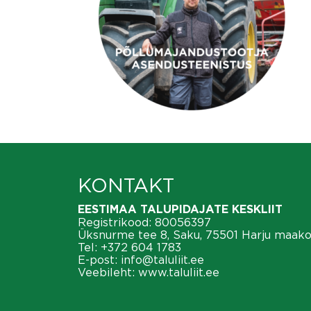
KONTAKT
EESTIMAA TALUPIDAJATE KESKLIIT
Registrikood: 80056397
Üksnurme tee 8, Saku, 75501 Harju maak
Tel:
+372 604 1783
E-post:
info@taluliit.ee
Veebileht:
www.taluliit.ee