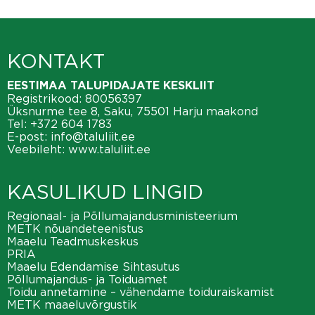
KONTAKT
EESTIMAA TALUPIDAJATE KESKLIIT
Registrikood: 80056397
Üksnurme tee 8, Saku, 75501 Harju maakond
Tel:
+372 604 1783
E-post:
info@taluliit.ee
Veebileht:
www.taluliit.ee
KASULIKUD LINGID
Regionaal- ja Põllumajandusministeerium
METK nõuandeteenistus
Maaelu Teadmuskeskus
PRIA
Maaelu Edendamise Sihtasutus
Põllumajandus- ja Toiduamet
Toidu annetamine – vähendame toiduraiskamist
METK maaeluvõrgustik