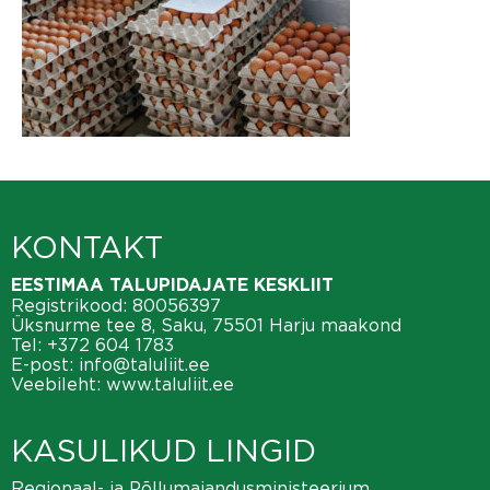
KONTAKT
EESTIMAA TALUPIDAJATE KESKLIIT
Registrikood: 80056397
Üksnurme tee 8, Saku, 75501 Harju maakond
Tel:
+372 604 1783
E-post:
info@taluliit.ee
Veebileht:
www.taluliit.ee
KASULIKUD LINGID
Regionaal- ja Põllumajandusministeerium