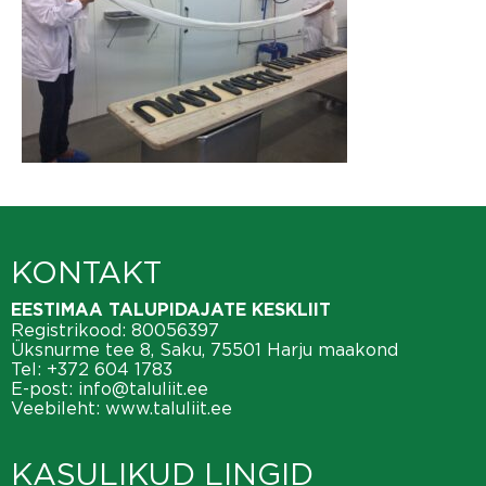
KONTAKT
EESTIMAA TALUPIDAJATE KESKLIIT
Registrikood: 80056397
Üksnurme tee 8, Saku, 75501 Harju maakond
Tel:
+372 604 1783
E-post:
info@taluliit.ee
Veebileht:
www.taluliit.ee
KASULIKUD LINGID