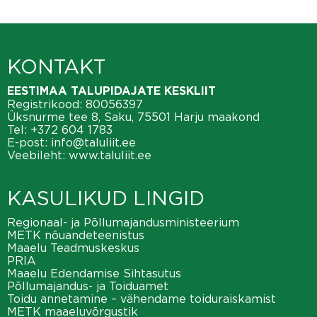
KONTAKT
EESTIMAA TALUPIDAJATE KESKLIIT
Registrikood: 80056397
Üksnurme tee 8, Saku, 75501 Harju maakond
Tel:
+372 604 1783
E-post:
info@taluliit.ee
Veebileht:
www.taluliit.ee
KASULIKUD LINGID
Regionaal- ja Põllumajandusministeerium
METK nõuandeteenistus
Maaelu Teadmuskeskus
PRIA
Maaelu Edendamise Sihtasutus
Põllumajandus- ja Toiduamet
Toidu annetamine – vähendame toiduraiskamist
METK maaeluvõrgustik