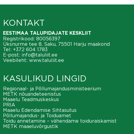
KONTAKT
EESTIMAA TALUPIDAJATE KESKLIIT
Registrikood: 80056397
Üksnurme tee 8, Saku, 75501 Harju maakond
Tel:
+372 604 1783
E-post:
info@taluliit.ee
Veebileht:
www.taluliit.ee
KASULIKUD LINGID
Regionaal- ja Põllumajandusministeerium
METK nõuandeteenistus
Maaelu Teadmuskeskus
PRIA
Maaelu Edendamise Sihtasutus
Põllumajandus- ja Toiduamet
Toidu annetamine – vähendame toiduraiskamist
METK maaeluvõrgustik