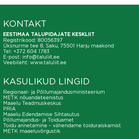
KONTAKT
EESTIMAA TALUPIDAJATE KESKLIIT
Registrikood: 80056397
Üksnurme tee 8, Saku, 75501 Harju maakond
Tel:
+372 604 1783
E-post:
info@taluliit.ee
Veebileht:
www.taluliit.ee
KASULIKUD LINGID
Regionaal- ja Põllumajandusministeerium
METK nõuandeteenistus
Maaelu Teadmuskeskus
PRIA
Maaelu Edendamise Sihtasutus
Põllumajandus- ja Toiduamet
Toidu annetamine – vähendame toiduraiskamist
METK maaeluvõrgustik