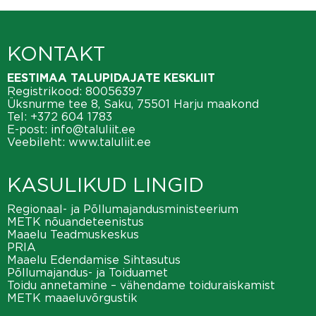
KONTAKT
EESTIMAA TALUPIDAJATE KESKLIIT
Registrikood: 80056397
Üksnurme tee 8, Saku, 75501 Harju maakond
Tel:
+372 604 1783
E-post:
info@taluliit.ee
Veebileht:
www.taluliit.ee
KASULIKUD LINGID
Regionaal- ja Põllumajandusministeerium
METK nõuandeteenistus
Maaelu Teadmuskeskus
PRIA
Maaelu Edendamise Sihtasutus
Põllumajandus- ja Toiduamet
Toidu annetamine – vähendame toiduraiskamist
METK maaeluvõrgustik