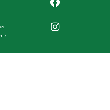
us
ame