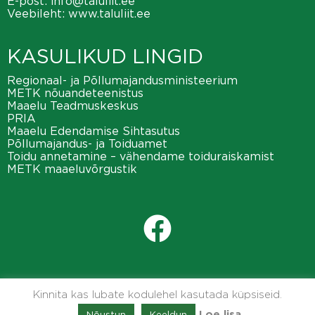
E-post:
info@taluliit.ee
Veebileht:
www.taluliit.ee
KASULIKUD LINGID
Regionaal- ja Põllumajandusministeerium
METK nõuandeteenistus
Maaelu Teadmuskeskus
PRIA
Maaelu Edendamise Sihtasutus
Põllumajandus- ja Toiduamet
Toidu annetamine – vähendame toiduraiskamist
METK maaeluvõrgustik
Kinnita kas lubate kodulehel kasutada küpsiseid.
Nõustun
Keeldun
Loe lisa