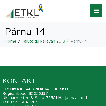
Pärnu-14
Home
Talutoidu karavan 2018
Pärnu-14
KONTAKT
EESTIMAA TALUPIDAJATE KESKLIIT
Registrikood: 80056397
Üksnurme tee 8, Saku, 75501 Harju maakond
Tel:
+372 604 1783