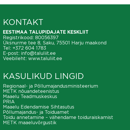
KONTAKT
EESTIMAA TALUPIDAJATE KESKLIIT
Registrikood: 80056397
Üksnurme tee 8, Saku, 75501 Harju maakond
Tel:
+372 604 1783
E-post:
info@taluliit.ee
Veebileht:
www.taluliit.ee
KASULIKUD LINGID
Regionaal- ja Põllumajandusministeerium
METK nõuandeteenistus
Maaelu Teadmuskeskus
PRIA
Maaelu Edendamise Sihtasutus
Põllumajandus- ja Toiduamet
Toidu annetamine – vähendame toiduraiskamist
METK maaeluvõrgustik