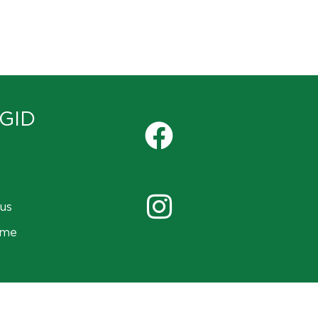
GID
us
ame