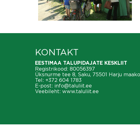
KONTAKT
EESTIMAA TALUPIDAJATE KESKLIIT
Registrikood: 80056397
Üksnurme tee 8, Saku, 75501 Harju maak
Tel:
+372 604 1783
E-post:
info@taluliit.ee
Veebileht:
www.taluliit.ee