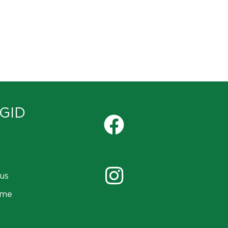
GID
us
ame