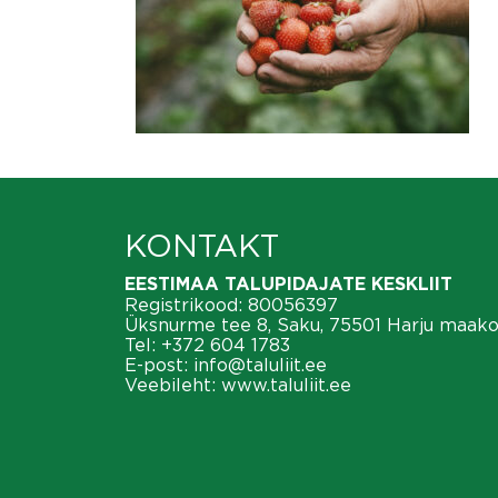
KONTAKT
EESTIMAA TALUPIDAJATE KESKLIIT
Registrikood: 80056397
Üksnurme tee 8, Saku, 75501 Harju maak
Tel:
+372 604 1783
E-post:
info@taluliit.ee
Veebileht:
www.taluliit.ee