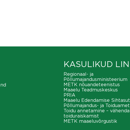
KASULIKUD LIN
Regionaal- ja
Põllumajandusministeerium
METK nõuandeteenistus
ond
Maaelu Teadmuskeskus
PRIA
Maaelu Edendamise Sihtasut
Põllumajandus- ja Toiduamet
Toidu annetamine – vähend
toiduraiskamist
METK maaeluvõrgustik