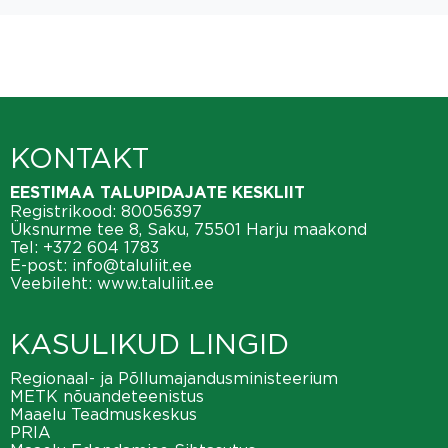
KONTAKT
EESTIMAA TALUPIDAJATE KESKLIIT
Registrikood: 80056397
Üksnurme tee 8, Saku, 75501 Harju maakond
Tel:
+372 604 1783
E-post:
info@taluliit.ee
Veebileht:
www.taluliit.ee
KASULIKUD LINGID
Regionaal- ja Põllumajandusministeerium
METK nõuandeteenistus
Maaelu Teadmuskeskus
PRIA