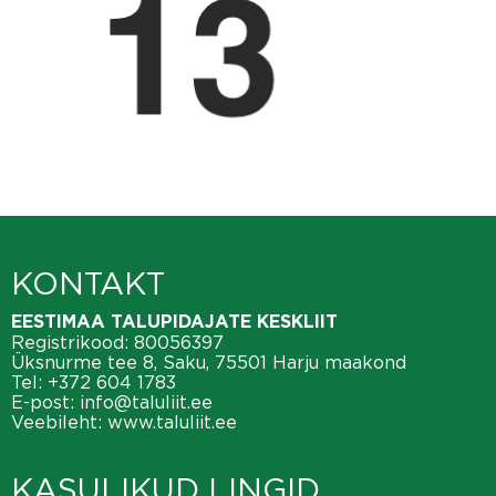
KONTAKT
EESTIMAA TALUPIDAJATE KESKLIIT
Registrikood: 80056397
Üksnurme tee 8, Saku, 75501 Harju maakond
Tel:
+372 604 1783
E-post:
info@taluliit.ee
Veebileht:
www.taluliit.ee
KASULIKUD LINGID