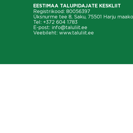
EESTIMAA TALUPIDAJATE KESKLIIT
Registrikood: 80056397
Üksnurme tee 8, Saku, 75501 Harju maak
Tel:
+372 604 1783
E-post:
info@taluliit.ee
Veebileht:
www.taluliit.ee