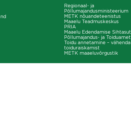
Regionaal- ja
Põllumajandusministeerium
METK nõuandeteenistus
ond
Maaelu Teadmuskeskus
PRIA
Maaelu Edendamise Sihtasut
Põllumajandus- ja Toiduamet
Toidu annetamine – vähend
toiduraiskamist
METK maaeluvõrgustik