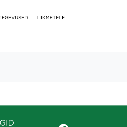
TEGEVUSED
LIIKMETELE
GID