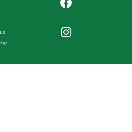
us
ame