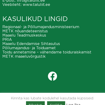
E-post:
info@taluliit.ee
Veebileht:
www.taluliit.ee
KASULIKUD LINGID
Regionaal- ja Põllumajandusministeerium
METK nõuandeteenistus
Maaelu Teadmuskeskus
PRIA
Maaelu Edendamise Sihtasutus
Põllumajandus- ja Toiduamet
Toidu annetamine – vähendame toiduraiskamist
METK maaeluvõrgustik
Kinnita kas lubate kodulehel kasutada küpsiseid.
Nõustun
Keeldun
Loe lisa