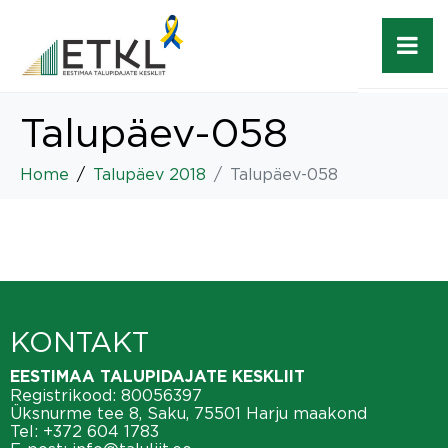
Talupäev-058
Home
Talupäev 2018
Talupäev-058
KONTAKT
EESTIMAA TALUPIDAJATE KESKLIIT
Registrikood: 80056397
Üksnurme tee 8, Saku, 75501 Harju maakond
Tel:
+372 604 1783