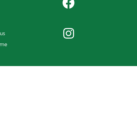
us
ame