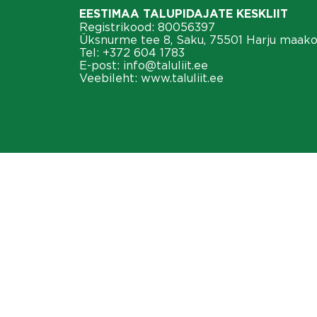
EESTIMAA TALUPIDAJATE KESKLIIT
Registrikood: 80056397
Üksnurme tee 8, Saku, 75501 Harju maak
Tel:
+372 604 1783
E-post:
info@taluliit.ee
Veebileht:
www.taluliit.ee