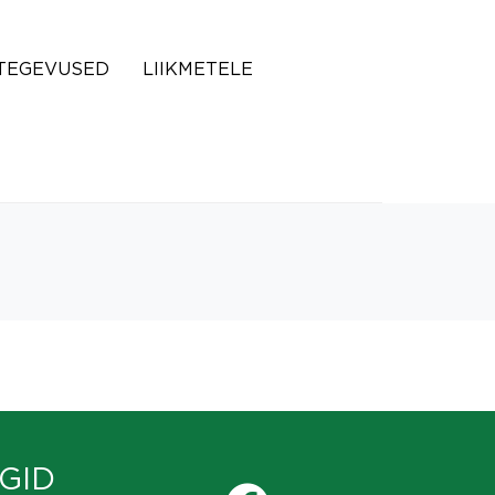
TEGEVUSED
LIIKMETELE
GID