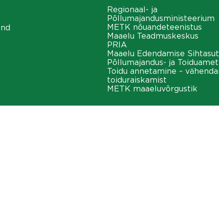
Regionaal- ja
Põllumajandusministeerium
METK nõuandeteenistus
ond
Maaelu Teadmuskeskus
PRIA
Maaelu Edendamise Sihtasut
Põllumajandus- ja Toiduamet
Toidu annetamine – vähend
toiduraiskamist
METK maaeluvõrgustik