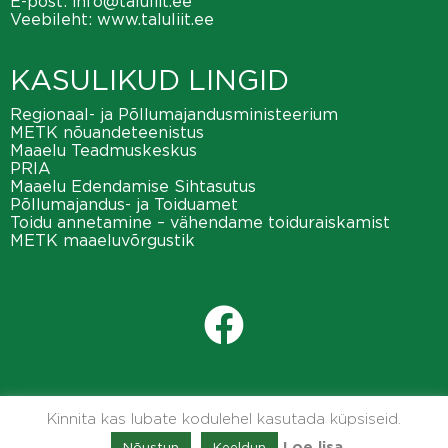
E-post:
info@taluliit.ee
Veebileht:
www.taluliit.ee
KASULIKUD LINGID
Regionaal- ja Põllumajandusministeerium
METK nõuandeteenistus
Maaelu Teadmuskeskus
PRIA
Maaelu Edendamise Sihtasutus
Põllumajandus- ja Toiduamet
Toidu annetamine – vähendame toiduraiskamist
METK maaeluvõrgustik
Kinnita kas lubate kodulehel kasutada küpsiseid.
Nõustun
Keeldun
Loe lisa