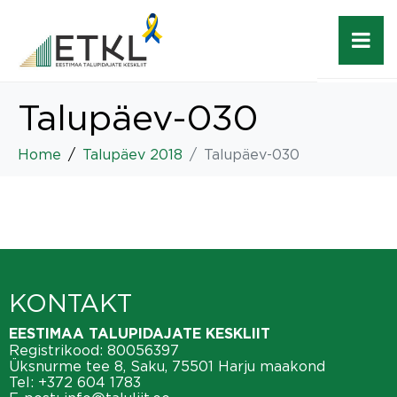
Talupäev-030
Home
Talupäev 2018
Talupäev-030
KONTAKT
EESTIMAA TALUPIDAJATE KESKLIIT
Registrikood: 80056397
Üksnurme tee 8, Saku, 75501 Harju maakond
Tel:
+372 604 1783